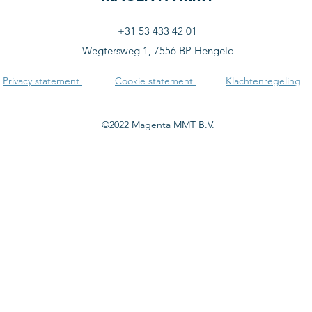
+31 53 433 42 01
Wegtersweg 1, 7556 BP Hengelo
Privacy statement
|
Cookie statement
|
Klachtenregeling
©2022 Magenta MMT B.V.