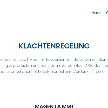
Home
O
KLACHTENREGELING
e best om u te helpen en te voorzien van de software. Indien 
ening of producten en hebt u daarover een klacht? Ga dan na
uct en vul daar het klachtenformulier in.. Verdere instructies k
MAGENTA MMT