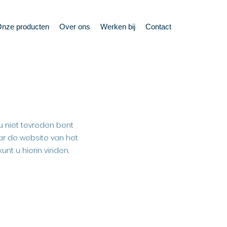
nze producten
Over ons
Werken bij
Contact
u niet tevreden bent
ar de website van het
unt u hierin vinden.